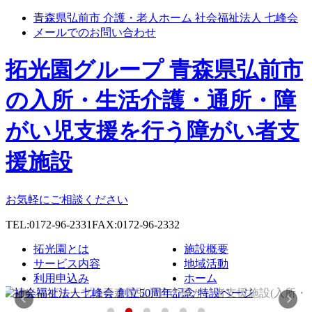
青森県弘前市 介護・老人ホーム 社会福祉法人 七峰会
メールでのお問い合わせ
拓光園グループ 青森県弘前市
の入所・生活介護・通所・障
がい児支援を行う障がい者支
援施設
お気軽にご相談ください
TEL:0172-96-2331
FAX:0172-96-2332
拓光園とは
施設概要
サービス内容
地域活動
利用申込み
ホーム