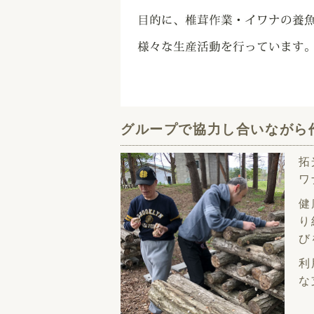
グループで協力し合いながら
拓
ワ
健
り
び
利
な