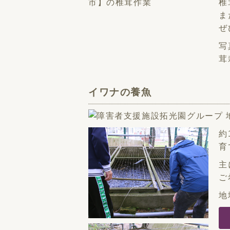
椎
ま
ぜ
写
茸
イワナの養魚
約
育
主
ご
地