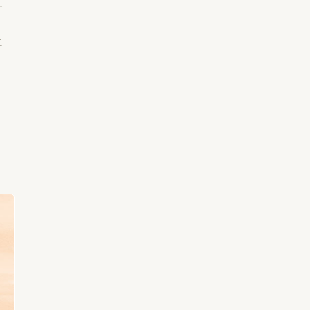
サ
、
に