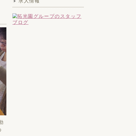
求人情報
動
の