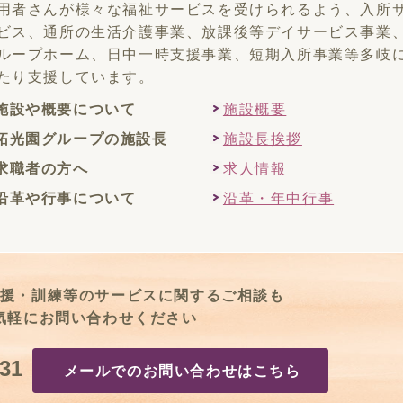
用者さんが様々な福祉サービスを受けられるよう、入所
ビス、通所の生活介護事業、放課後等デイサービス事業
ループホーム、日中一時支援事業、短期入所事業等多岐
たり支援しています。
施設や概要について
施設概要
拓光園グループの施設長
施設長挨拶
求職者の方へ
求人情報
沿革や行事について
沿革・年中行事
援・訓練等のサービスに関するご相談も
気軽にお問い合わせください
31
メールでのお問い合わせはこちら