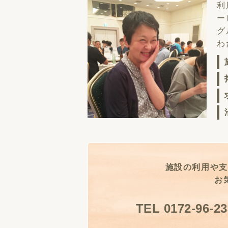
利
ー
グ
わ
施設の利用や支
お
TEL 0172-96-23