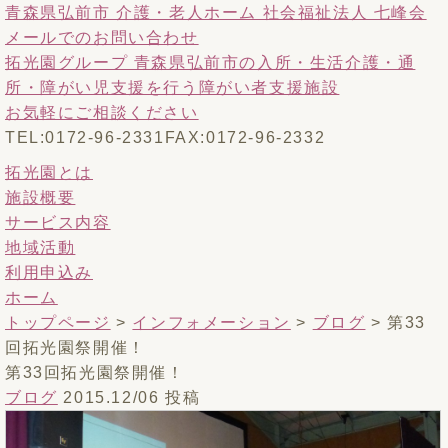
青森県弘前市 介護・老人ホーム 社会福祉法人 七峰会
メールでのお問い合わせ
拓光園グループ 青森県弘前市の入所・生活介護・通
所・障がい児支援を行う障がい者支援施設
お気軽にご相談ください
TEL:0172-96-2331
FAX:0172-96-2332
拓光園とは
施設概要
サービス内容
地域活動
利用申込み
ホーム
トップページ
>
インフォメーション
>
ブログ
>
第33
回拓光園祭開催！
第33回拓光園祭開催！
ブログ
2015.12/06 投稿