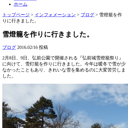
ホーム
トップページ
>
インフォメーション
>
ブログ
>
雪燈籠を作
りに行きました。
雪燈籠を作りに行きました。
ブログ
2016.02/16 投稿
2月8日、9日、弘前公園で開催される『弘前城雪燈籠祭り』
に向けて、雪灯籠を作りに行きました。今年は暖冬で雪が少
なかったこともあり、きれいな雪を集めるのに大変苦労しま
した。