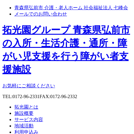
青森県弘前市 介護・老人ホーム 社会福祉法人 七峰会
メールでのお問い合わせ
拓光園グループ 青森県弘前市
の入所・生活介護・通所・障
がい児支援を行う障がい者支
援施設
お気軽にご相談ください
TEL:0172-96-2331
FAX:0172-96-2332
拓光園とは
施設概要
サービス内容
地域活動
利用申込み