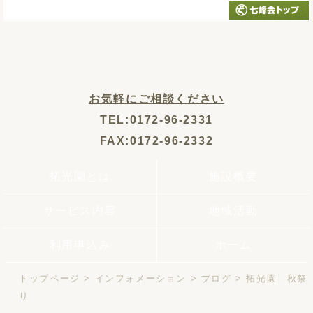
お気軽にご相談ください
TEL:0172-96-2331
FAX:0172-96-2332
拓光園とは
施設概要
サービス内容
地域活動
利用申込み
ホーム
トップページ
>
インフォメーション
>
ブログ
>
拓光園 秋祭
り