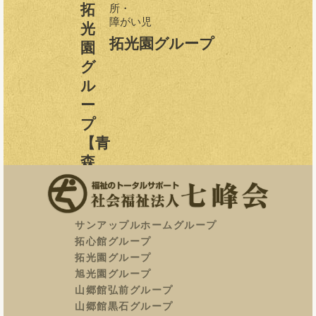
所・
障がい児
拓光園グループ
サンアップルホームグループ
拓心館グループ
〒036-8302
拓光園グループ
青森県弘前市高杉尾上山350
旭光園グループ
TEL：0172-96-2331
山郷館弘前グループ
FAX：0172-96-2332
山郷館黒石グループ