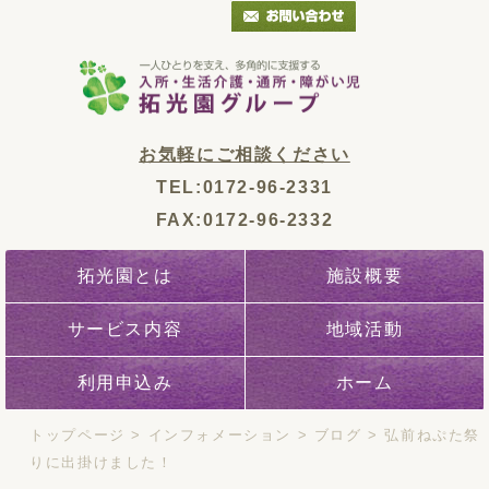
お気軽にご相談ください
TEL:0172-96-2331
FAX:0172-96-2332
拓光園とは
施設概要
サービス内容
地域活動
利用申込み
ホーム
トップページ
>
インフォメーション
>
ブログ
>
弘前ねぷた祭
りに出掛けました！