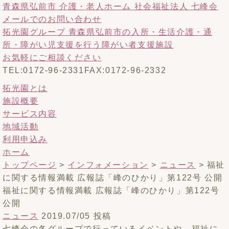
青森県弘前市 介護・老人ホーム 社会福祉法人 七峰会
メールでのお問い合わせ
拓光園グループ 青森県弘前市の入所・生活介護・通
所・障がい児支援を行う障がい者支援施設
お気軽にご相談ください
TEL:0172-96-2331
FAX:0172-96-2332
拓光園とは
施設概要
サービス内容
地域活動
利用申込み
ホーム
トップページ
>
インフォメーション
>
ニュース
>
福祉
に関する情報満載 広報誌「峰のひかり」第122号 公開
福祉に関する情報満載 広報誌「峰のひかり」第122号
公開
ニュース
2019.07/05 投稿
七峰会の各グループで行っているイベントや、福祉に