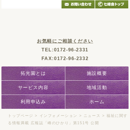
お気軽にご相談ください
TEL:0172-96-2331
FAX:0172-96-2332
拓光園とは
施設概要
サービス内容
地域活動
利用申込み
ホーム
トップページ
>
インフォメーション
>
ニュース
>
福祉に関す
る情報満載 広報誌「峰のひかり」第151号 公開