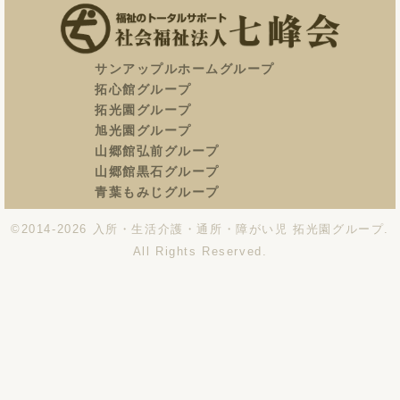
サンアップルホームグループ
拓心館グループ
〒036-8302
拓光園グループ
青森県弘前市高杉尾上山350
旭光園グループ
TEL：0172-96-2331
山郷館弘前グループ
FAX：0172-96-2332
山郷館黒石グループ
青葉もみじグループ
©2014-2026
入所・生活介護・通所・障がい児 拓光園グループ
.
All Rights Reserved.